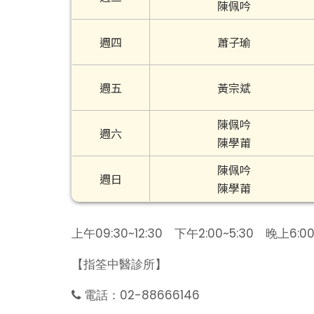
陳佩吟
週四
蕭子瑜
週五
黃宗斌
陳佩吟
週六
陳學莆
陳佩吟
週日
陳學莆
上午09:30~12:30 下午2:00~5:30 晚上6:00
【指筌中醫診所】
電話：02-88666146