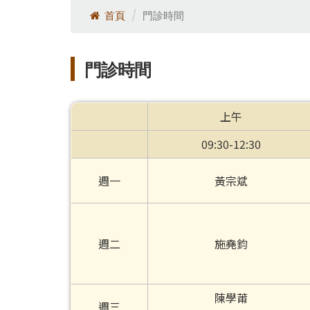
首頁
門診時間
門診時間
上午
09:30-12:30
週一
黃宗斌
週二
施堯鈞
陳學莆
週三