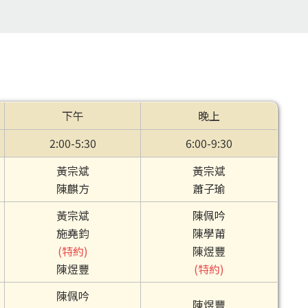
下午
晚上
2:00-5:30
6:00-9:30
黃宗斌
黃宗斌
陳麒方
蕭子瑜
黃宗斌
陳佩吟
施堯鈞
陳學莆
(特約)
陳煜豐
陳煜豐
(特約)
陳佩吟
陳煜豐